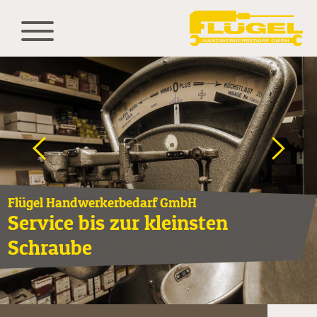
<
>
Flügel Handwerkerbedarf GmbH
Service bis zur kleinsten
Schraube